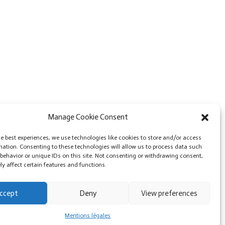
Manage Cookie Consent
Professeure de yoga à
Annecy
, je vous propose
he best experiences, we use technologies like cookies to store and/or access
des cours de yin yoga, hatha yoga, danse du
mation. Consenting to these technologies will allow us to process data such
dragon et yoga aérien, des pratiques de yoga
behavior or unique IDs on this site. Not consenting or withdrawing consent,
douces ou dynamiques, ainsi que des moments de
y affect certain features and functions.
relaxation durant les voyages sonores. Cours
basés sur
Annecy
.
ccept
Deny
View preferences
Cours de yoga à la carte à
Annecy
.
Mentions légales