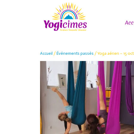
Acc
Accueil
/
Événements passés
/ Yoga aérien – 15 oc