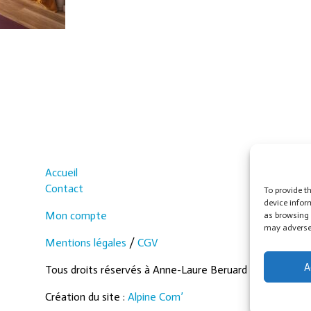
Accueil
Contact
To provide t
device infor
Mon compte
as browsing 
may adversel
Mentions légales
/
CGV
A
Tous droits réservés à Anne-Laure Beruard
Création du site :
Alpine Com’