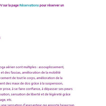
DV sur la page
Réservations
pour réserver un
3
Yoga aérien sont multiples : assouplissement,
t des fascias, amélioration de la mobilité
orcement de tout le corps, amélioration de la
ent des maux de dos grâce à la suspension,
r prise, à se faire confiance, à dépasser ses peurs
xation, sensation de liberté et de légèreté grâce
age, etc.
re une sensation d’apesanteur qui apporte beaucoup