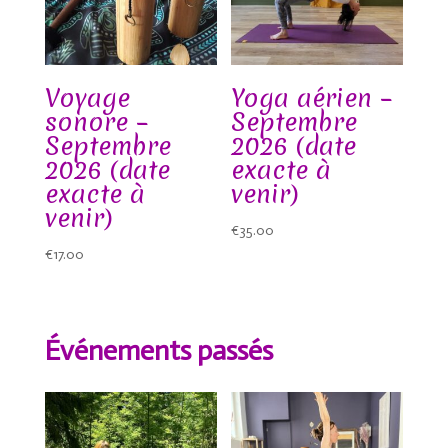
Voyage
Yoga aérien –
sonore –
Septembre
Septembre
2026 (date
2026 (date
exacte à
exacte à
venir)
venir)
€
35.00
€
17.00
Événements passés