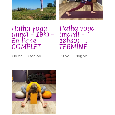
Hatha yoga
Hatha yoga
(lundi – 19h) –
(mardi –
En ligne –
18h30) –
COMPLET
TERMINÉ
Plage
Plage
€
10.00
–
€
100.00
€
17.00
–
€
105.00
de
de
prix :
prix :
€10.00
€17.00
à
à
€100.00
€105.00