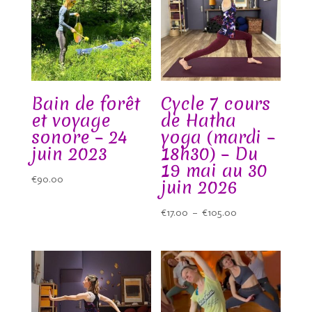
Bain de forêt
Cycle 7 cours
et voyage
de Hatha
sonore – 24
yoga (mardi –
juin 2023
18h30) – Du
19 mai au 30
€
90.00
juin 2026
Plage
€
17.00
–
€
105.00
de
prix :
€17.00
à
€105.00