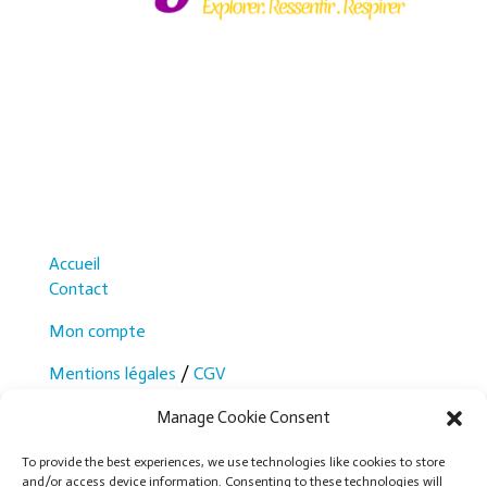
Accueil
Contact
Mon compte
Mentions légales
/
CGV
Tous droits réservés à Anne-Laure Beruard
Manage Cookie Consent
Création du site :
Alpine Com’
To provide the best experiences, we use technologies like cookies to store
and/or access device information. Consenting to these technologies will