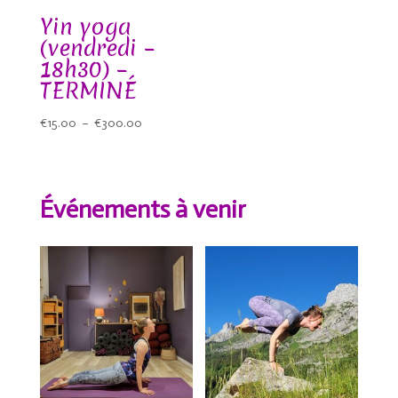
Yin yoga
(vendredi –
18h30) –
TERMINÉ
Plage
€
15.00
–
€
300.00
de
prix :
€15.00
Événements à venir
à
€300.00